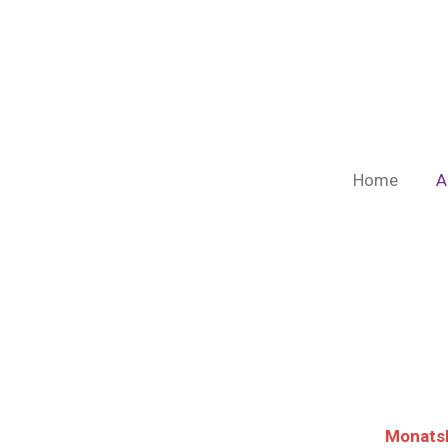
Zum
Hauptinhalt
springen
Home
A
Monatsh